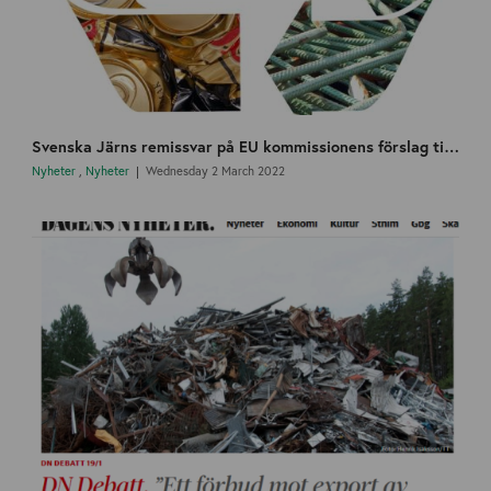
Svenska Järns remissvar på EU kommissionens förslag till reviderad förordning om transporter av avfall COM (2021) 709
Nyheter
,
Nyheter
Wednesday 2 March 2022