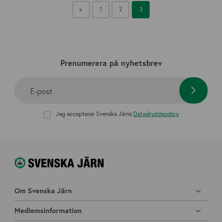
«
1
2
3
Prenumerera på nyhetsbrev
E-post
Jag accepterar Svenska Järns
Dataskyddspolicy
Om Svenska Järn
Medlemsinformation