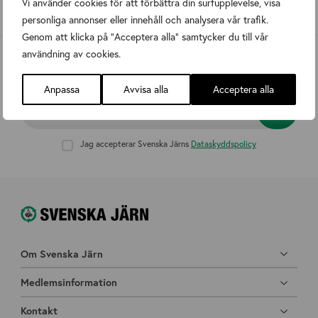
Vi använder cookies för att förbättra din surfupplevelse, visa
personliga annonser eller innehåll och analysera vår trafik.
Genom att klicka på "Acceptera alla" samtycker du till vår
användning av cookies.
Prenumerera på nyhetsbrev
Anpassa
Avvisa alla
Acceptera alla
E-post
Jag accepterar Svenska Järns
Dataskyddspolicy
Om Svenska Järn
Medlemsinformation
Kontakt