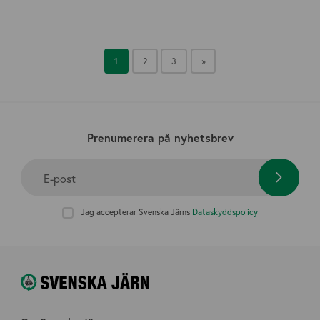
1
2
3
»
Prenumerera på nyhetsbrev
E-post
Jag accepterar Svenska Järns
Dataskyddspolicy