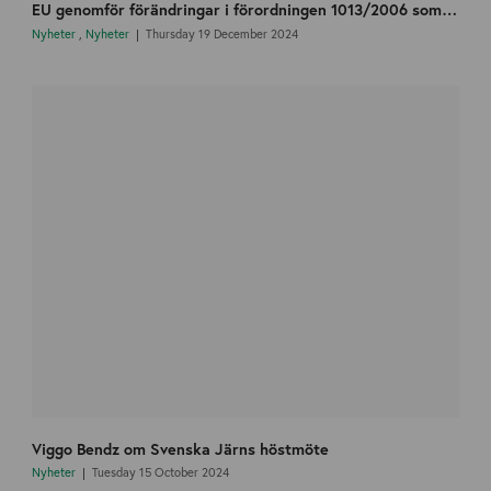
EU genomför förändringar i förordningen 1013/2006 som avser transporter av elektriska och elektroniskt avfall.
Nyheter
,
Nyheter
Thursday 19 December 2024
Viggo Bendz om Svenska Järns höstmöte
Nyheter
Tuesday 15 October 2024