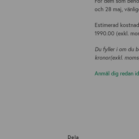
För dem som behöve
och 28 maj, vänlige
Estimerad kostnad 
1990.00 (exkl. mo
Du fyller i om du 
kronor(exkl. moms)
Anmäl dig redan i
Dela