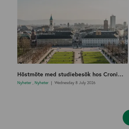
Höstmöte med studiebesök hos Cronimet i Karlsruhe!
Nyheter
,
Nyheter
Wednesday 8 July 2026