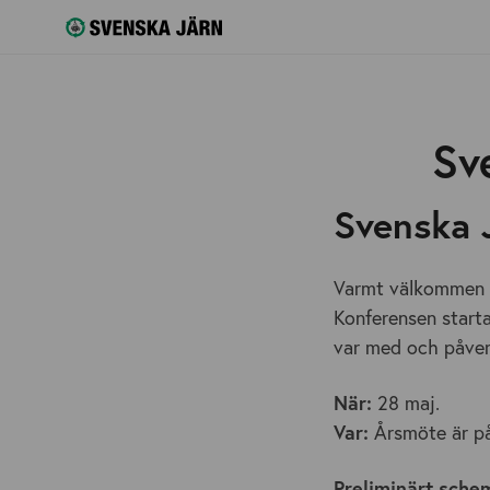
Sv
Svenska 
Varmt välkommen p
Konferensen starta
var med och påver
När:
28 maj.
Var:
Årsmöte är på
Preliminärt sche