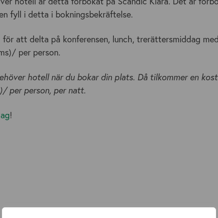
r hotell är detta förbokat på Scandic Klara. Det är förb
n fyll i detta i bokningsbekräftelse.
för att delta på konferensen, lunch, trerättersmiddag med
ms)/ per person.
behöver hotell när du bokar din plats. Då tilkommer en ko
/ per person, per natt.
dag
!