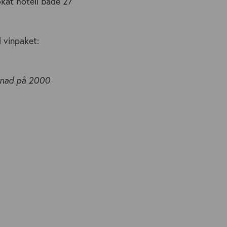
okat hotell både 27
 vinpaket:
stnad på 2000