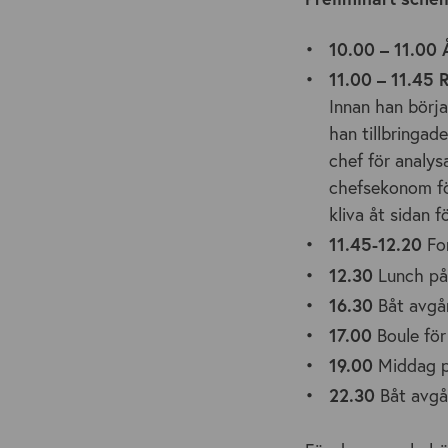
10.00 – 11.00
11.00 – 11.45
R
Innan han börj
han tillbringad
chef för analys
chefsekonom för
kliva åt sidan 
11.45-12.20
For
12.30
Lunch på
16.30
Båt avgår
17.00
Boule för
19.00
Middag p
22.30
Båt avgår