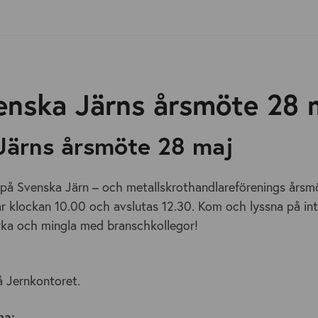
enska Järns årsmöte 28 
Järns årsmöte 28 maj
å Svenska Järn – och metallskrothandlareförenings årsm
r klockan 10.00 och avslutas 12.30. Kom och lyssna på int
ka och mingla med branschkollegor!
 Jernkontoret.
ma: