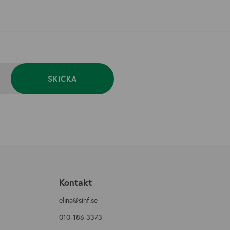
SKICKA
n
Kontakt
elina@sinf.se
010-186 3373