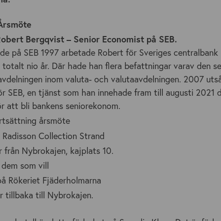
 Årsmöte
obert Bergqvist – Senior Economist på SEB.
ade på SEB 1997 arbetade Robert för Sveriges centralbank 
e totalt nio år. Där hade han flera befattningar varav den 
avdelningen inom valuta- och valutaavdelningen. 2007 utså
 SEB, en tjänst som han innehade fram till augusti 2021 d
för att bli bankens seniorekonom.
tsättning årsmöte
 Radisson Collection Strand
 från Nybrokajen, kajplats 10.
 dem som vill
å Rökeriet Fjäderholmarna
 tillbaka till Nybrokajen.