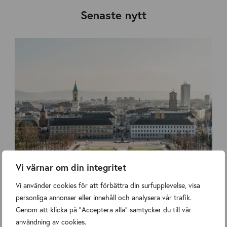
Senaste nytt
Vi värnar om din integritet
Höstmöte med studiebesök hos Cronimet i Karlsruhe!
Vi använder cookies för att förbättra din surfupplevelse, visa
Nyheter
,
Nyheter
Wednesday 8 July 2026
personliga annonser eller innehåll och analysera vår trafik.
Genom att klicka på "Acceptera alla" samtycker du till vår
användning av cookies.