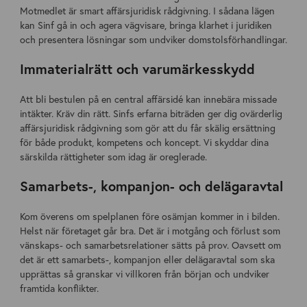
Motmedlet är smart affärsjuridisk rådgivning. I sådana lägen
kan Sinf gå in och agera vägvisare, bringa klarhet i juridiken
och presentera lösningar som undviker domstolsförhandlingar.
Immaterialrätt och varumärkesskydd
Att bli bestulen på en central affärsidé kan innebära missade
intäkter. Kräv din rätt. Sinfs erfarna biträden ger dig ovärderlig
affärsjuridisk rådgivning som gör att du får skälig ersättning
för både produkt, kompetens och koncept. Vi skyddar dina
särskilda rättigheter som idag är oreglerade.
Samarbets-, kompanjon- och delägaravtal
Kom överens om spelplanen före osämjan kommer in i bilden.
Helst när företaget går bra. Det är i motgång och förlust som
vänskaps- och samarbetsrelationer sätts på prov. Oavsett om
det är ett samarbets-, kompanjon eller delägaravtal som ska
upprättas så granskar vi villkoren från början och undviker
framtida konflikter.