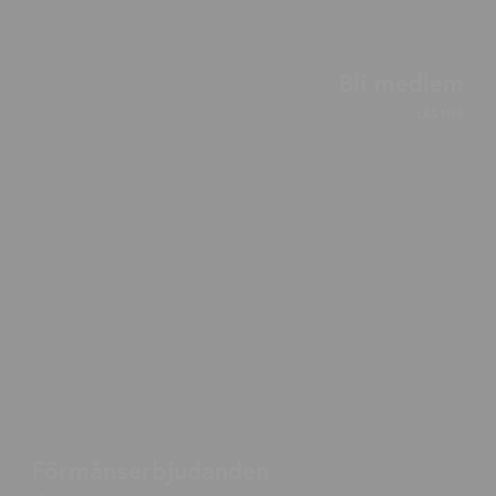
Bli medlem
LÄS MER
Förmånserbjudanden