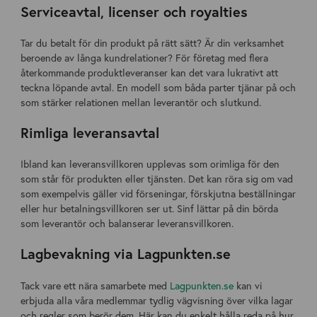
Serviceavtal, licenser och royalties
Tar du betalt för din produkt på rätt sätt? Är din verksamhet
beroende av långa kundrelationer? För företag med flera
återkommande produktleveranser kan det vara lukrativt att
teckna löpande avtal. En modell som båda parter tjänar på och
som stärker relationen mellan leverantör och slutkund.
Rimliga leveransavtal
Ibland kan leveransvillkoren upplevas som orimliga för den
som står för produkten eller tjänsten. Det kan röra sig om vad
som exempelvis gäller vid förseningar, förskjutna beställningar
eller hur betalningsvillkoren ser ut. Sinf lättar på din börda
som leverantör och balanserar leveransvillkoren.
Lagbevakning via Lagpunkten.se
Tack vare ett nära samarbete med
Lagpunkten.se
kan vi
erbjuda alla våra medlemmar tydlig vägvisning över vilka lagar
och regler som berör dem. Här kan du enkelt hålla reda på hur