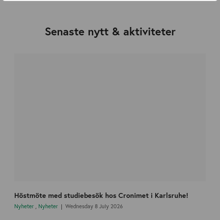
Senaste nytt & aktiviteter
Höstmöte med studiebesök hos Cronimet i Karlsruhe!
Nyheter
,
Nyheter
Wednesday 8 July 2026