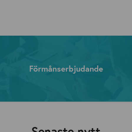
Förmånserbjudande
Senaste nytt