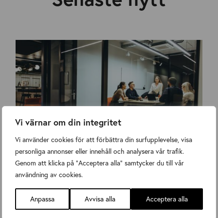
Vi värnar om din integritet
Vi använder cookies för att förbättra din surfupplevelse, visa
personliga annonser eller innehåll och analysera vår trafik.
Genom att klicka på "Acceptera alla" samtycker du till vår
Årsmöte Svenska Järn 28 maj!
användning av cookies.
Nyheter
,
Nyheter
Tuesday 24 February 2026
Anpassa
Avvisa alla
Acceptera alla