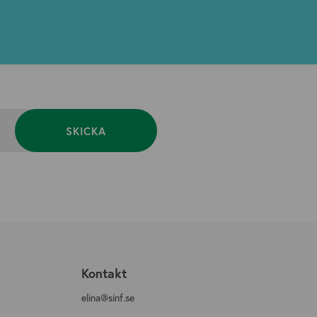
SKICKA
n
Kontakt
elina@sinf.se