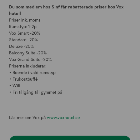
Du som medlem hos Sinf får rabatterade priser hos Vox
hotell
Priser ink. moms
Rumstyp: 1-2p
Vox Smart -20%
Standard -20%
Deluxe -20%
Balcony Suite -20%
Vox Grand Suite -20%
Priserna inkluderar:
• Boende i vald rumstyp
• Frukostbuffé
• Wifi
• Fri tillgång till gymmet på
Läs mer om Vox på
www.voxhotel.se