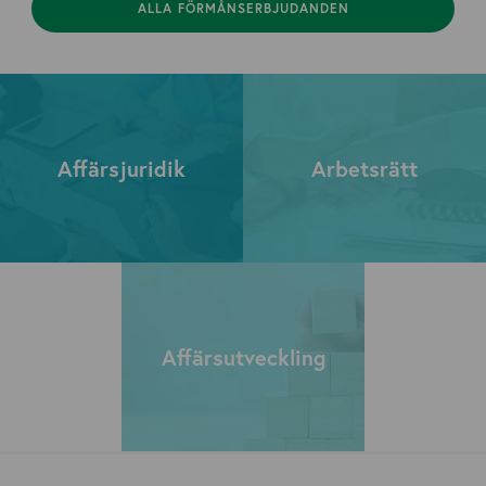
ALLA FÖRMÅNSERBJUDANDEN
Affärsjuridik
Arbetsrätt
Affärsutveckling