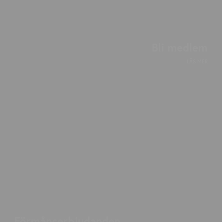
Bli medlem
LÄS MER
Förmånserbjudanden