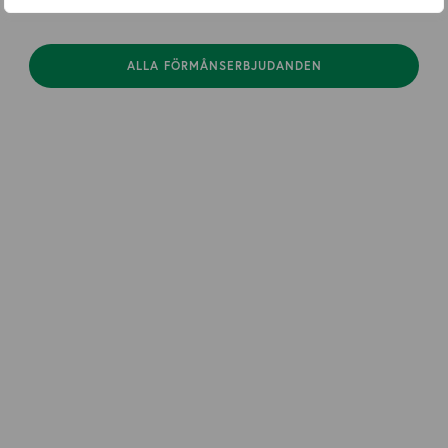
ALLA FÖRMÅNSERBJUDANDEN
Affärsjuridik
Arbetsrätt
Affärsutveckling