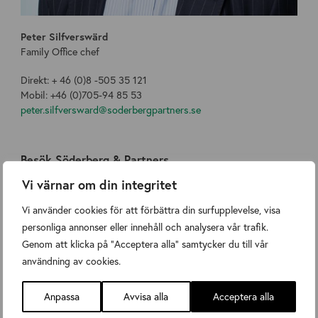
Peter Silfverswärd
Family Office chef
Direkt: + 46 (0)8 -505 35 121
Mobil: +46 (0)705-94 85 53
peter.silfversward@soderbergpartners.se
Besök Söderberg & Partners
Vi värnar om din integritet
Söderberg & Partners erbjuder rådgivning och tjänster till
både privatpersoner och företag.
Vi använder cookies för att förbättra din surfupplevelse, visa
Välkommen att besöka oss på vår webbplats eller på ditt
personliga annonser eller innehåll och analysera vår trafik.
lokala kontor.
Genom att klicka på "Acceptera alla" samtycker du till vår
användning av cookies.
Söderberg & Partners
Söderberg & Partners Halmstad
Söderberg & Partners Göteborg
Anpassa
Avvisa alla
Acceptera alla
Söderberg & Partners Malmö