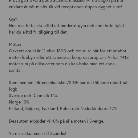
Prova gärna våra goda Scandic Klassiker.Är du sugen på nåt
enklare är vår minibutik vid receptionen öppen dygnet runt!
Gym
Hos oss hittar du alltid ett modernt gym och som hotellgäst
har du alltid fri tillgång till det.
Möten
Oavsett om ni är 11 eller 1800 och om ni är här för ett snabbt
möte i lobbyn eller ett avancerat kongressprogram. Vi har 1412
mötesrum på olika orter som du kan boka med ett enda
samtal.
Som medlem i Branschkansliet/SINF har du följande rabatt på
logi:
Sverige och Danmark 14%
Norge 13%
Finland, Belgien, Tyskland, Polen och Nederländerna 12%
Dessutom erbjuder vi 10% på alla möten i Sverige.
Varmt välkommen till Scandic!