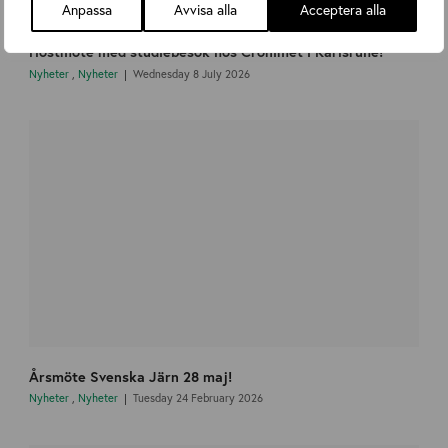
Anpassa
Avvisa alla
Acceptera alla
Höstmöte med studiebesök hos Cronimet i Karlsruhe!
Nyheter
,
Nyheter
Wednesday 8 July 2026
Årsmöte Svenska Järn 28 maj!
Nyheter
,
Nyheter
Tuesday 24 February 2026