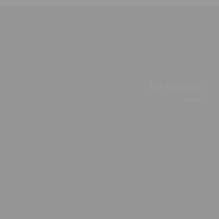
Bli medlem
LÄS MER