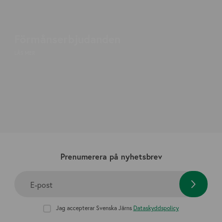
Förmånserbjudanden
LÄS MER
Prenumerera på nyhetsbrev
E-post
Jag accepterar Svenska Järns
Dataskyddspolicy