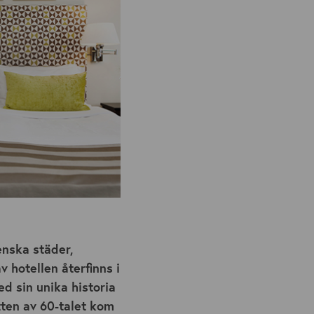
venska städer,
 hotellen återfinns i
d sin unika historia
tten av 60-talet kom