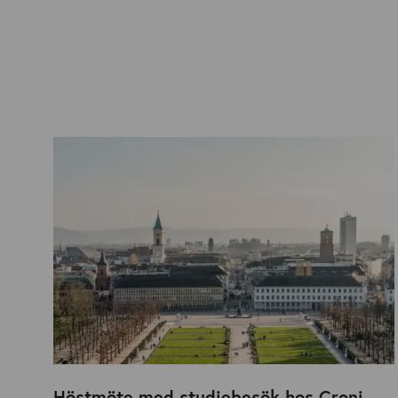
Höstmöte med studiebesök hos Cronimet i Karlsruhe!