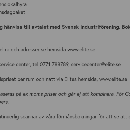
enslokalhyra
ensdagpaket
ig hänvisa till avtalet med Svensk Industriförening. Bo
 tel nr och adresser se hemsida www.elite.se
ervice center, tel 0771-788789, servicecenter@elite.se
lspriset per rum och natt via Elites hemsida, www.elite.se
aseras på ex moms priser och går ej att kombinera. För C
pers.
tinuerlig scannar av våra förmånsbokningar för att se att