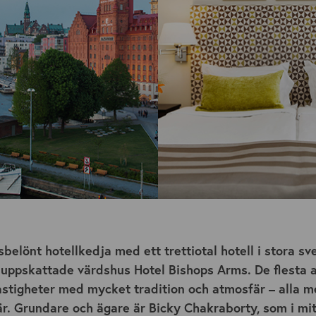
isbelönt hotellkedja med ett trettiotal hotell i stora s
 uppskattade värdshus Hotel Bishops Arms. De flesta av
astigheter med mycket tradition och atmosfär – alla me
är. Grundare och ägare är Bicky Chakraborty, som i mi