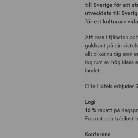
till Sverige för att
utvecklats till Sveri
för ett kulturarv vida
Att resa i tjänsten oc
guldkant på din vistel
alltid känna dig som e
logirum av hög klass 
landet.
Elite Hotels erbjuder S
Logi
16 %
rabatt på dagspris
Frukost och trådlöst Int
Konferens