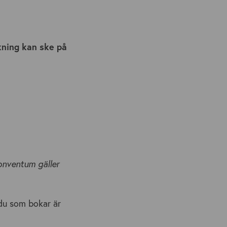
kning kan ske på
onventum gäller
 du som bokar är