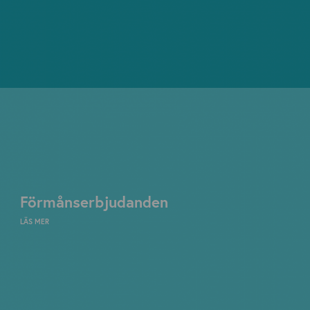
Förmånserbjudanden
LÄS MER