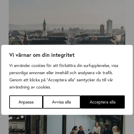
Vi värnar om din integritet
Vi använder cookies för att förbättra din surfupplevelse, visa
personliga annonser eller innehåll och analysera vår trafik.
Höstmöte med studiebesök hos Cronimet i Karlsruhe!
Genom att klicka på "Acceptera alla" samtycker du till vår
Nyheter
,
Nyheter
Wednesday 8 July 2026
användning av cookies.
Anpassa
Avvisa alla
Acceptera alla