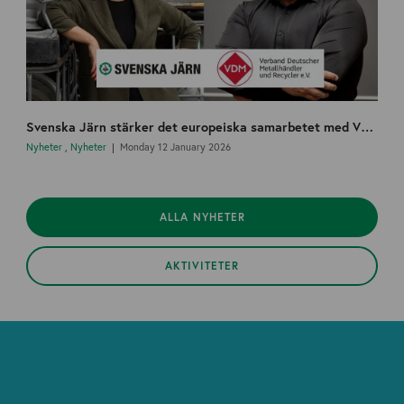
Svenska Järn stärker det europeiska samarbetet med VDM och startar en nordisk arbetsgrupp
Nyheter
,
Nyheter
Monday 12 January 2026
ALLA NYHETER
AKTIVITETER