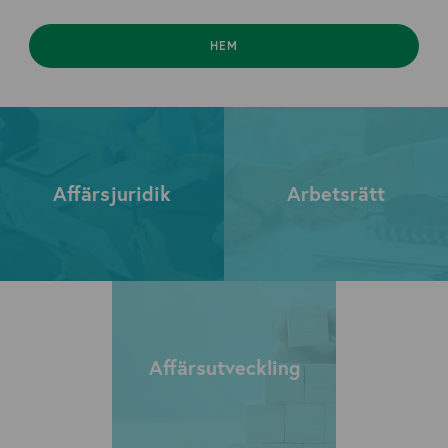
HEM
Affärsjuridik
Arbetsrätt
Affärsutveckling