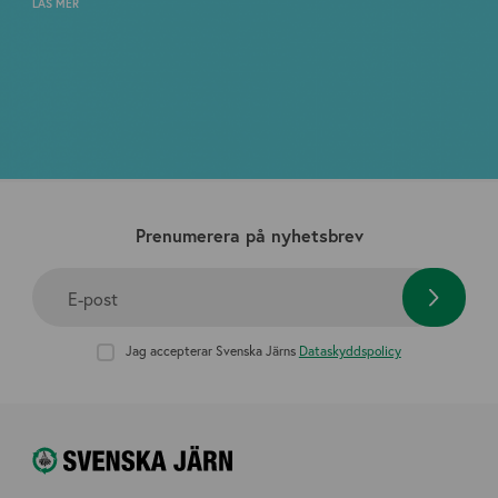
LÄS MER
Prenumerera på nyhetsbrev
E-post
Jag accepterar Svenska Järns
Dataskyddspolicy