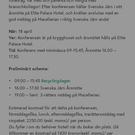
föredrag, var med och påverka och mingla med
branschkollegor! Efter konferensen håller Svenska Järn i sitt
årsmöte på Elite Palace Hotel, och kvällen avslutas med en
god middag på Macellerian i riktig Svenska Järn anda!
När:
18 april
Var:
Konferensen är på brygghuset och årsmötet hålls på Elite
Palace Hotel.
Tid:
Konferens med minimässa 09-15.45, Årsmöte 16.00 –
17.30.
Preliminärt schema:
09.00 – 15.45
Recyclingdagen
16.00 – 17.30 Svenska Järn Årsmöte
19.00 – Sent 3-rätters middag på Macellerian.
Estimerad kostnad för att delta på konferensen,
förmiddagsfika, lunch, eftermiddagsfika, trerättersmiddag med
vinpaket: 2250.00 (exkl. moms)/ per person.
Du fyller i om du behöver hotell när du bokar din plats. Då
tillkommer en kostnad på 1420 kronor(exkl. moms)/ per