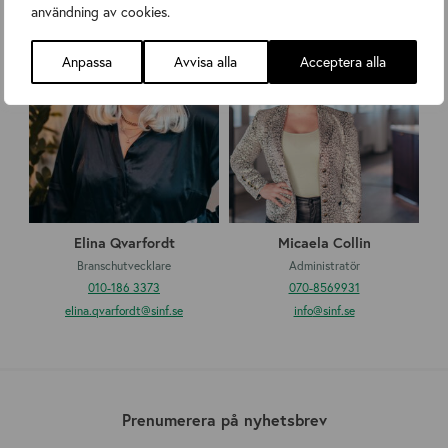
användning av cookies.
l
i
i
c
n
a
Anpassa
Avvisa alla
Acceptera alla
a
e
Q
l
v
a
a
C
r
o
f
l
o
l
r
i
Elina Qvarfordt
Micaela Collin
d
n
Branschutvecklare
Administratör
t
010-186 3373
070-8569931
elina.qvarfordt
@sinf.se
info
@sinf.se
Prenumerera på nyhetsbrev