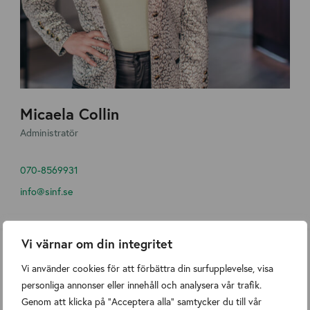
Micaela Collin
Administratör
070-8569931
info@sinf.se
Vi värnar om din integritet
Vårt team
Vi använder cookies för att förbättra din surfupplevelse, visa
personliga annonser eller innehåll och analysera vår trafik.
Genom att klicka på "Acceptera alla" samtycker du till vår
E
M