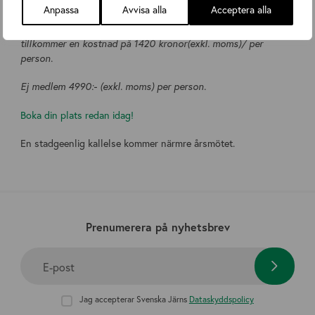
Anpassa
Avvisa alla
Acceptera alla
vinpaket: 2250.00 (exkl. moms)/ per person.
Du fyller i om du behöver hotell när du bokar din plats. Då
tillkommer en kostnad på 1420 kronor(exkl. moms)/ per
person.
Ej medlem 4990:- (exkl. moms) per person.
Boka din plats redan idag!
En stadgeenlig kallelse kommer närmre årsmötet.
Prenumerera på nyhetsbrev
E-post
Jag accepterar Svenska Järns
Dataskyddspolicy