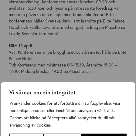
skrotåtervinning! Konferensen startar klockan 09.00 och
avslutas 15.30 Kom och lyssna på intressanta föredrag, var
med och påverka och mingla med branschkollegor! Efter
konferensen håller Svenska Järn i sitt årsmöte på Elite Palace
Hotel, och kvällen avslutas med en god middag på Macellerian
i riktig Svenska Järn anda!
När:
18 april
Var:
Konferensen är på brygghuset och årsmötet hålls på Elite
Palace Hotel.
Tid:
Konferens med minimässa 09-15.30, Årsmöte 15.30 –
17.00. Middag klockan 19.00 på Macellerian.
Preliminärt schema:
Vi värnar om din integritet
09.00 – 15.30
Program kommer inom kort på
recyclingdagen.se
Vi använder cookies för att förbättra din surfupplevelse, visa
15.30 – 17.00 Svenska Järn Årsmöte
personliga annonser eller innehåll och analysera vår trafik.
19.00 – Sent 3-rätters middag på Macellerian.
Genom att klicka på "Acceptera alla" samtycker du till vår
användning av cookies.
Estmerad kostnad för att delta på konferensen,
förmiddagsfika, lunch, eftermiddagsfika, trerättersmiddag med