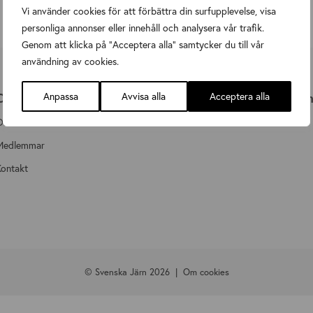
Vi använder cookies för att förbättra din surfupplevelse, visa
personliga annonser eller innehåll och analysera vår trafik.
Genom att klicka på "Acceptera alla" samtycker du till vår
användning av cookies.
Om Svenska Järn
Anpassa
Avvisa alla
Medlemsinformatio
Acceptera alla
Om Svenska Järn
Bli medlem
Medlemmar
Kontakt
© Svenska Järn 2026
Om cookies