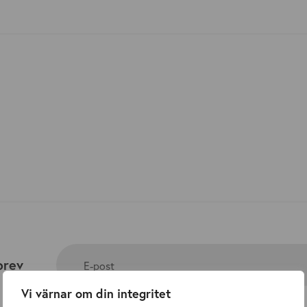
brev
E-post
Vi värnar om din integritet
Jag accepterar Svenska Järns
Dataskyddspolicy